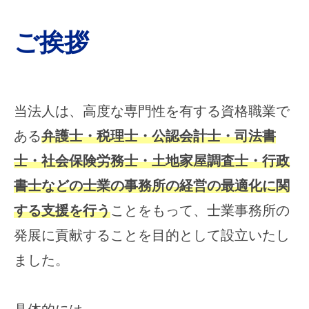
格
職
ト
ご挨拶
業
ッ
で
あ
プ
る
ペ
当法人は、高度な専門性を有する資格職業で
弁
護
ー
ある
弁護士・税理士・公認会計士・司法書
士
ジ
士・社会保険労務士・土地家屋調査士・行政
・
税
書士などの士業の事務所の経営の最適化に関
2026
理
年
する支援を行う
ことをもって、士業事務所の
士
7
・
発展に貢献することを目的として設立いたし
月
公
31
ました。
認
日
会
by
計
vf.cnakata@gmail.com