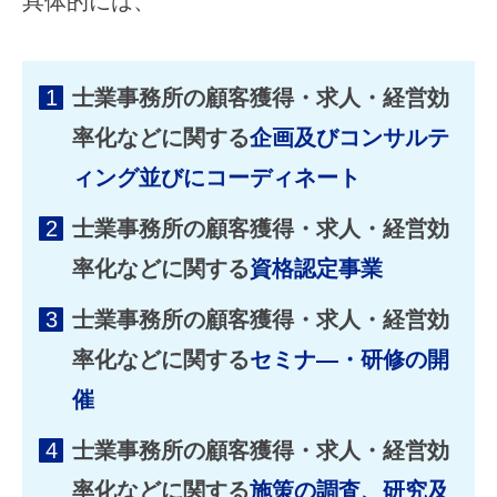
具体的には、
士
・
司
士業事務所の顧客獲得・求人・経営効
法
書
率化などに関する
企画及びコンサルテ
士
ィング並びにコーディネート
・
社
士業事務所の顧客獲得・求人・経営効
会
保
率化などに関する
資格認定事業
険
士業事務所の顧客獲得・求人・経営効
労
務
率化などに関する
セミナ―・研修の開
士
催
・
土
士業事務所の顧客獲得・求人・経営効
地
家
率化などに関する
施策の調査、研究及