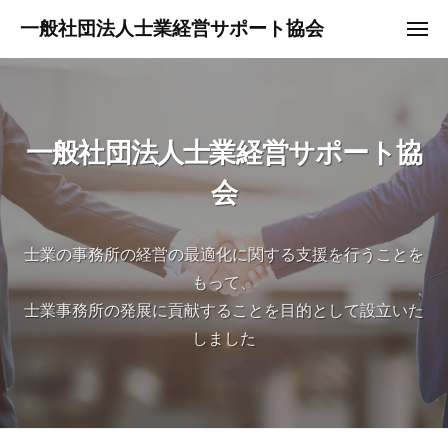
ュ
コ
ー
一般社団法人士業経営サポート協会
メ
ン
ニ
当
ュ
テ
ー
法
ン
人
ツ
は
一般社団法人士業経営サポート協
へ
、
ス
高
会
キ
度
ッ
な
士業の事務所の経営の最適化に関する支援を行うことを
プ
専
門
もって、
性
士業事務所の発展に貢献することを目的として設立いた
を
しました
有
す
る
資