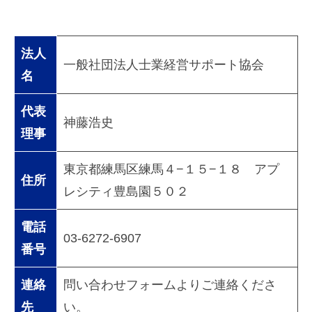
を
も
っ
法人
一般社団法人士業経営サポート協会
て
名
、
士
代表
業
神藤浩史
理事
事
務
東京都練馬区練馬４−１５−１８ アプ
所
住所
の
レシティ豊島園５０２
発
展
電話
03-6272-6907
に
番号
貢
献
連絡
問い合わせフォームよりご連絡くださ
す
先
い。
る