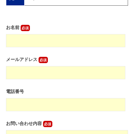
こ
と
を
お名前
目
的
と
し
て
メールアドレス
設
立
い
た
電話番号
し
ま
し
た
お問い合わせ内容
。