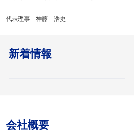
の
経
代表理事 神藤 浩史
営
の
最
適
化
新着情報
に
関
す
る
支
援
を
行
う
会社概要
こ
と