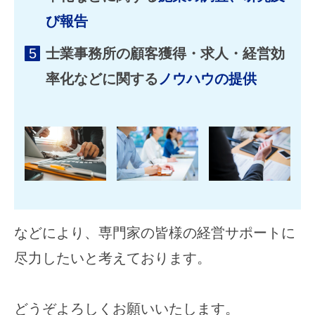
屋
び報告
調
査
士業事務所の顧客獲得・求人・経営効
士
率化などに関する
ノウハウの提供
・
行
政
書
士
な
ど
の
士
などにより、専門家の皆様の経営サポートに
業
の
尽力したいと考えております。
事
務
どうぞよろしくお願いいたします。
所